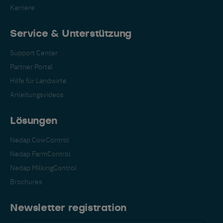
Karriere
Service & Unterstützung
Support Center
Partner Portal
Hilfe für Landwirte
Anleitungsvideos
Lösungen
Nedap CowControl
Wechseln Sie zu Ihrer
Nedap FarmControl
bevorzugten Sprache
Nedap MilkingControl
Brochures
Wir sehen, dass Sie die englische
Website besuchen. Möchten Sie
Newsletter registration
wechseln zu: