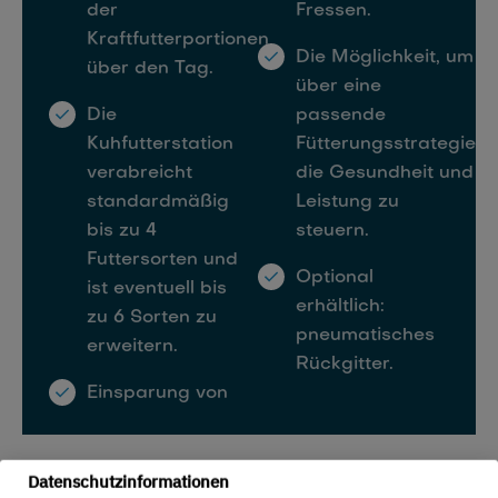
der
Fressen.
Kraftfutterportionen
Die Möglichkeit, um
über den Tag.
über eine
Die
passende
Kuhfutterstation
Fütterungsstrategie
verabreicht
die Gesundheit und
standardmäßig
Leistung zu
bis zu 4
steuern.
Futtersorten und
Optional
ist eventuell bis
erhältlich:
zu 6 Sorten zu
pneumatisches
erweitern.
Rückgitter.
Einsparung von
Datenschutzinformationen
Intelligentes und langlebiges System