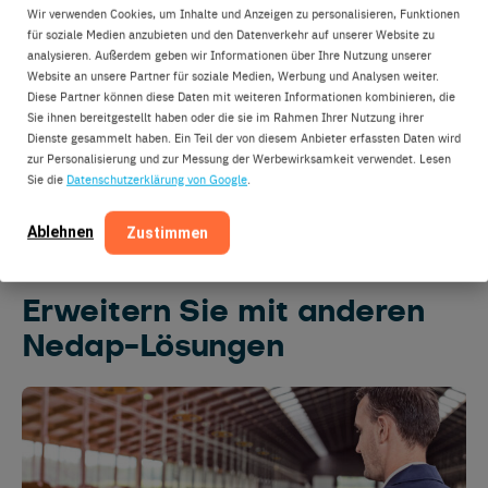
Wir verwenden Cookies, um Inhalte und Anzeigen zu personalisieren, Funktionen
für soziale Medien anzubieten und den Datenverkehr auf unserer Website zu
Die Nedap-Kuhfütterungsstation stellt sicher, dass die
analysieren. Außerdem geben wir Informationen über Ihre Nutzung unserer
weniger durchsetzungsfähigen Färsen und Kühe in der
Website an unsere Partner für soziale Medien, Werbung und Analysen weiter.
Gruppe beim Fressen nicht gestört oder verjagt werden.
Diese Partner können diese Daten mit weiteren Informationen kombinieren, die
Sie ihnen bereitgestellt haben oder die sie im Rahmen Ihrer Nutzung ihrer
Der abgeschirmte Futtertrog, die Seitengitter und die
Dienste gesammelt haben. Ein Teil der von diesem Anbieter erfassten Daten wird
robuste, nach hinten gerichtete Barriere verhindern das
zur Personalisierung und zur Messung der Werbewirksamkeit verwendet. Lesen
Springen und bieten Ihren Kühen beim Fressen den
Sie die
Datenschutzerklärung von Google
.
bestmöglichen Schutz. Eine optionale pneumatische
Ablehnen
Zustimmen
Heckklappe kann hinzugefügt werden.
Erweitern Sie mit anderen
Nedap-Lösungen