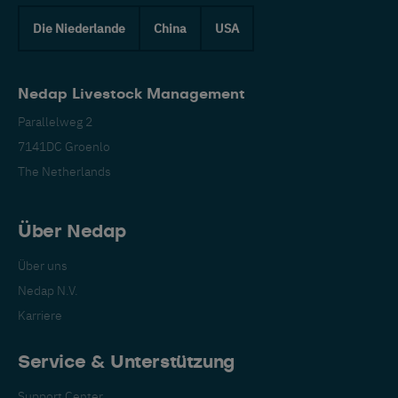
Die Niederlande
China
USA
Nedap Livestock Management
Parallelweg 2
7141DC Groenlo
The Netherlands
Über Nedap
Über uns
Nedap N.V.
Karriere
Service & Unterstützung
Support Center