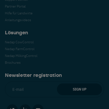
Partner Portal
Hilfe für Landwirte
Anleitungsvideos
Lösungen
Nedap CowControl
Nedap FarmControl
Nedap MilkingControl
Brochures
Newsletter registration