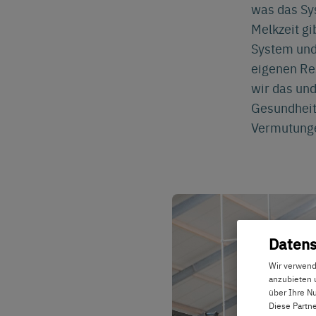
was das Sys
Melkzeit gi
System und 
eigenen Res
wir das und
Gesundheit
Vermutunge
Datens
Wir verwend
anzubieten 
über Ihre N
Diese Partne