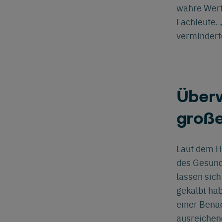
wahre Wert
Fachleute. 
vermindert
Überw
groß
Laut dem H
des Gesund
lassen sic
gekalbt ha
einer Bena
ausreichend