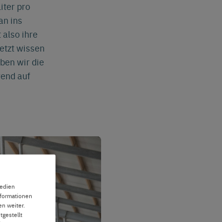
iter pro
an ins
 also ihre
etzt wissen
ben wir die
rend auf
Medien
nformationen
n weiter.
tgestellt