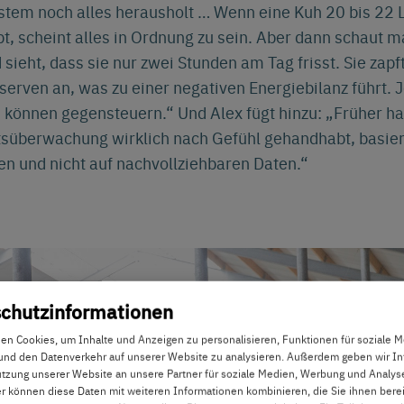
tem noch alles herausholt … Wenn eine Kuh 20 bis 22 L
bt, scheint alles in Ordnung zu sein. Aber dann schaut m
sieht, dass sie nur zwei Stunden am Tag frisst. Sie zapft
erven an, was zu einer negativen Energiebilanz führt. J
 können gegensteuern.“ Und Alex fügt hinzu: „Früher ha
süberwachung wirklich nach Gefühl gehandhabt, basie
n und nicht auf nachvollziehbaren Daten.“
chutzinformationen
en Cookies, um Inhalte und Anzeigen zu personalisieren, Funktionen für soziale 
und den Datenverkehr auf unserer Website zu analysieren. Außerdem geben wir I
utzung unserer Website an unsere Partner für soziale Medien, Werbung und Analyse
r können diese Daten mit weiteren Informationen kombinieren, die Sie ihnen berei