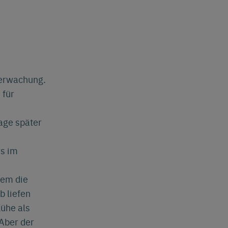
berwachung.
 für
age später
rs im
tem die
b liefen
Kühe als
Aber der