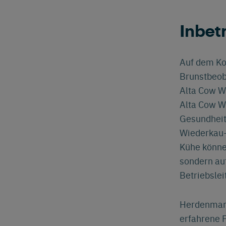
Inbet
Auf dem Ko
Brunstbeob
Alta Cow Wa
Alta Cow W
Gesundheits
Wiederkau-,
Kühe könne
sondern auf
Betriebsle
Herdenmanag
erfahrene F