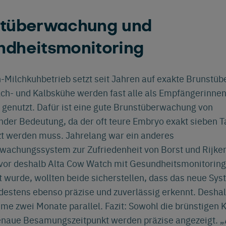
stüberwachung und
dheitsmonitoring
Wechseln Sie zu Ihrer bevorzugten
-Milchkuhbetrieb setzt seit Jahren auf exakte Brunstü
Sprache
ch- und Kalbskühe werden fast alle als Empfängerinnen
Wir sehen, dass Sie die englische Website besuchen.
genutzt. Dafür ist eine gute Brunstüberwachung von
Möchten Sie wechseln zu:
nder Bedeutung, da der oft teure Embryo exakt sieben T
zt werden muss. Jahrelang war ein anderes
wachungssystem zur Zufriedenheit von Borst und Rijke
evor deshalb Alta Cow Watch mit Gesundheitsmonitoring
 wurde, wollten beide sicherstellen, dass das neue Sys
estens ebenso präzise und zuverlässig erkennt. Deshal
Español
Français
English
Nederlands
tsch
me zwei Monate parallel. Fazit: Sowohl die brünstigen 
enaue Besamungszeitpunkt werden präzise angezeigt. „