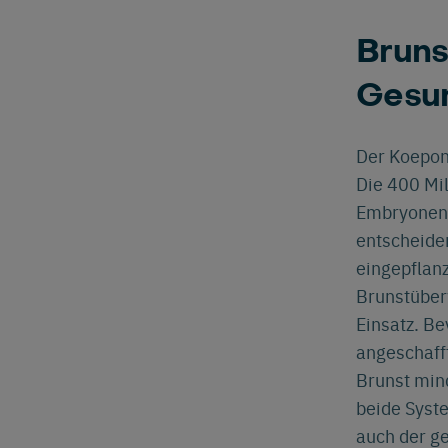
Brun
Gesun
Der Koepon
Die 400 Mil
Embryonen 
entscheide
eingepflan
Brunstüber
Einsatz. B
angeschafft
Brunst mind
Deu
beide Syste
auch der g