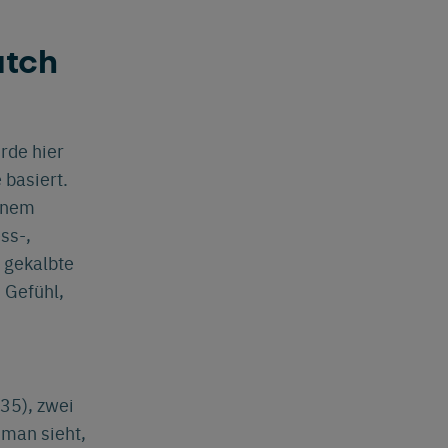
atch
rde hier
 basiert.
einem
ss-,
h gekalbte
 Gefühl,
35), zwei
 man sieht,