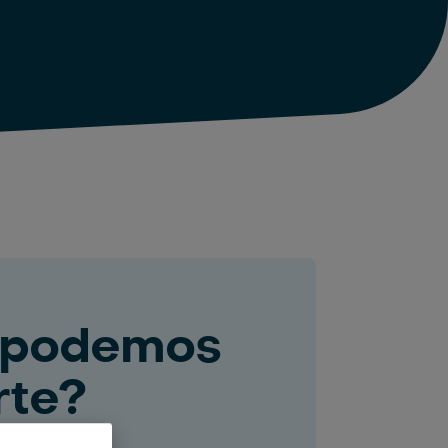
podemos
rte?