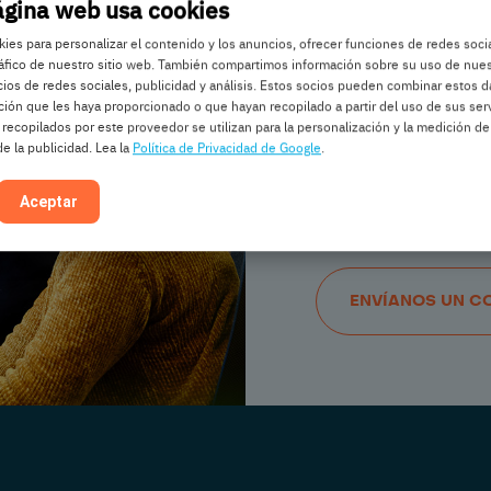
ágina web usa cookies
¿Tiene alguna preg
es para personalizar el contenido y los anuncios, ofrecer funciones de redes soci
interesado en asoci
tráfico de nuestro sitio web. También compartimos información sobre su uso de nues
algunas sugerencia
ios de redes sociales, publicidad y análisis. Estos socios pueden combinar estos 
saludar? Ponerse en
ción que les haya proporcionado o que hayan recopilado a partir del uso de sus serv
 recopilados por este proveedor se utilizan para la personalización y la medición de
de la publicidad. Lea la
Política de Privacidad de Google
.
Aceptar
CONTÁCTENOS
ENVÍANOS UN C