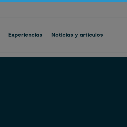
Conectando cada vaca
Nedap FarmControl
Experiencias
Noticias y artículos