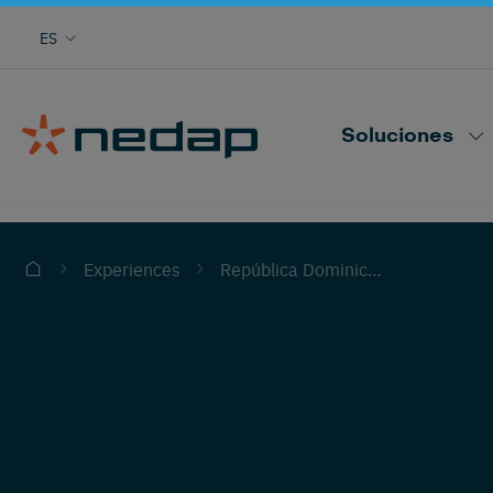
ES
Sepa todo lo necesario sobre todas las vacas
Nedap CowControl
Soluciones
República Dominicana
Experiences