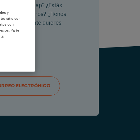
unta sobre Nedap? ¿Estás
ales y
arte con nosotros? ¿Tienes
tro sitio con
s o simplemente quieres
datos con
 contacto:
icios. Parte
 la
ORREO ELECTRÓNICO