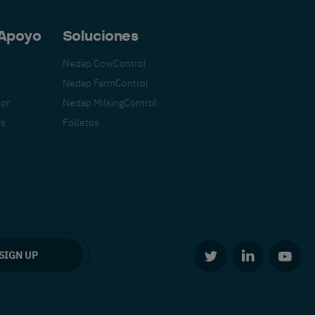
 Apoyo
Soluciones
Nedap CowControl
Nedap FarmControl
tor
Nedap MilkingControl
os
Folletos