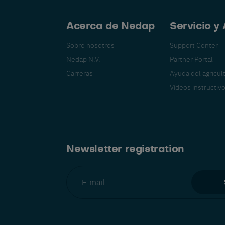
Acerca de Nedap
Servicio y
Sobre nosotros
Support Center
Nedap N.V.
Partner Portal
Carreras
Ayuda del agricul
Cambia a tu idioma preferido
Vídeos instructiv
Vemos que estás visitando el sitio web en inglés. ¿Le
gustaría cambiar a:
Newsletter registration
Français
English
Nederlands
Deutsch
añol