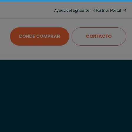
Ayuda del agricultor
Partner Portal
Hacer que cada puesto cuente
Nedap MilkingControl
DÓNDE COMPRAR
CONTACTO