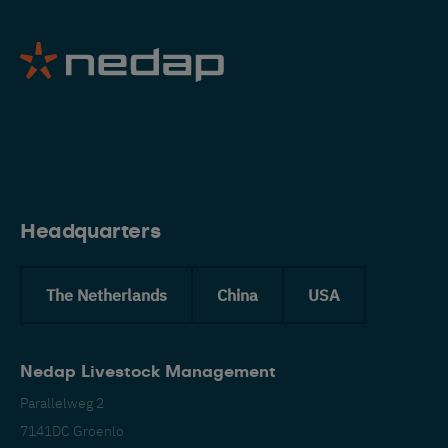
Headquarters
The Netherlands
China
USA
Nedap Livestock Management
Esp
Parallelweg 2
7141DC Groenlo