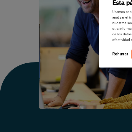
Esta p
Usamos cooki
analizar el 
nuestros soc
otra informa
de los datos
efectividad 
Rehusar