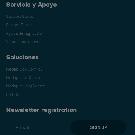
Servicio y Apoyo
Support Center
Partner Portal
Ayuda del agricultor
Vídeos instructivos
Soluciones
Nedap CowControl
Cambia a tu idioma
Nedap FarmControl
preferido
Nedap MilkingControl
Vemos que estás visitando el sitio
Folletos
web en inglés. ¿Le gustaría cambiar a:
Newsletter registration