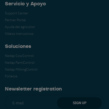
Servicio y Apoyo
Support Center
Partner Portal
Ayuda del agricultor
Vídeos instructivos
Soluciones
Nedap CowControl
Cambia a tu idioma
Nedap FarmControl
preferido
Nedap MilkingControl
Vemos que estás visitando el sitio
Folletos
web en inglés. ¿Le gustaría cambiar a:
Newsletter registration