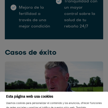
Tranquilidad con
Mejora de la
un mayor
fertilidad a
control sobre la
través de una
salud de tu
mejor condición
rebaño 24/7
Casos de éxito
Esta página web usa cookies
Usamos cookies para personalizar el contenido y los anuncios, ofrecer funciones
de redes sociales y analizar el tráfico de nuestro sitio web. También