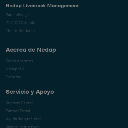
Nedap Livestock Management
Parallelweg 2
7141DC Groenlo
The Netherlands
Acerca de Nedap
Sobre nosotros
Nedap N.V.
Carreras
Servicio y Apoyo
Support Center
Partner Portal
Ayuda del agricultor
Vídeos instructivos