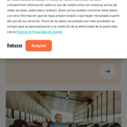
compartimos información sobre su uso de nuestro sitio con nuestros socios de
“It’s like having a man with the
redes sociales, publicidad y análisis. Estos socios pueden combinar estos datos
con otra información que les haya proporcionado o que hayan recopilado a partir
cows 24 hours a day.”
del uso de sus servicios. Parte de los datos recopilados por este proveedor se
utilizan para la personalización y la medición de la efectividad de la publicidad.
Jamie Kealy
Lea la
Política de Privacidad de Google
.
120 cows
County Carlow, Ireland
Rehusar
Aceptar