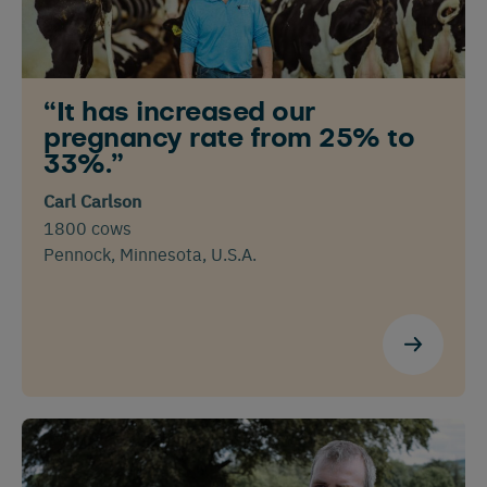
“It has increased our
pregnancy rate from 25% to
33%.”
Cambia a tu idioma
Carl Carlson
preferido
1800 cows
Pennock, Minnesota, U.S.A.
Vemos que estás visitando el sitio
web en inglés. ¿Le gustaría cambiar a:
Français
English
Español