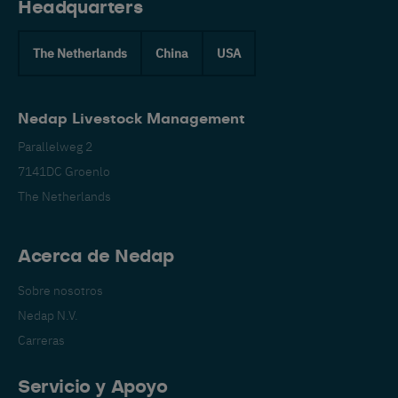
Headquarters
The Netherlands
China
USA
Nedap Livestock Management
Parallelweg 2
7141DC Groenlo
The Netherlands
Acerca de Nedap
Sobre nosotros
Nedap N.V.
Carreras
Servicio y Apoyo