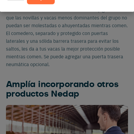
La Estación de Alimentación de Vaca Nedap garantiza
que las novillas y vacas menos dominantes del grupo no
puedan ser molestadas o ahuyentadas mientras comen.
El comedero, separado y protegido con puertas
laterales y una sólida barrera trasera para evitar los
saltos, les da a tus vacas la mejor protección posible
mientras comen. Se puede agregar una puerta trasera
neumática opcional.
Amplía incorporando otros
productos Nedap
Cambia a tu idioma