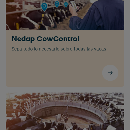
preferido
Vemos que estás visitando el sitio
web en inglés. ¿Le gustaría cambiar a:
Nedap CowControl
Sepa todo lo necesario sobre todas las vacas
Français
English
Español
Nederlands
Deutsch