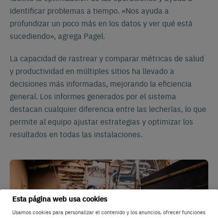
identificar problemas a tiempo. «Nos ayuda a
profundizar un poco más en los datos y ver qué está
sucediendo», agrega Pagel.
La capacidad de rastrear y comparar métricas de salud
y productividad en múltiples sitios ha llevado a
decisiones más informadas, mejorando la eficiencia
general. Los informes generados por el sistema
destacan cualquier diferencia entre las lecherías, lo que
permite al equipo ajustar estrategias y optimizar los
resultados en todas las instalaciones.
Esta página web usa cookies
Usamos cookies para personalizar el contenido y los anuncios, ofrecer funciones