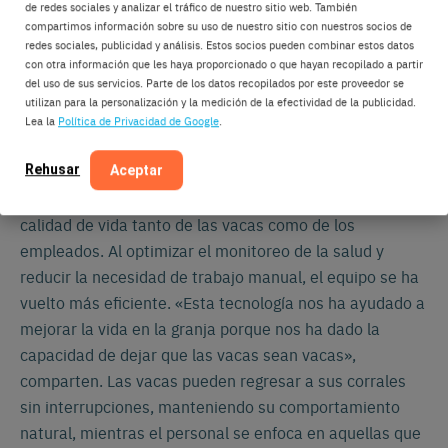
de redes sociales y analizar el tráfico de nuestro sitio web. También
compartimos información sobre su uso de nuestro sitio con nuestros socios de
redes sociales, publicidad y análisis. Estos socios pueden combinar estos datos
con otra información que les haya proporcionado o que hayan recopilado a partir
del uso de sus servicios. Parte de los datos recopilados por este proveedor se
utilizan para la personalización y la medición de la efectividad de la publicidad.
Lea la
Política de Privacidad de Google
.
Mejorando la vida de las personas y los animales
Rehusar
Aceptar
La modernización tecnológica también ha mejorado la
calidad de vida tanto de las vacas como de los
empleados. Al optimizar el monitoreo de la salud y
reducir la necesidad de trabajo manual, el equipo se ha
vuelto más eficiente. «Esta tecnología nos ha ayudado a
mejorar la vida en la granja porque nos ha dado la
capacidad de dejar que las vacas sean vacas»,
comparten. Las vacas pueden regresar a sus corrales
sin interrupciones, manteniendo su comportamiento
natural, mientras el personal se enfoca en aquellas que