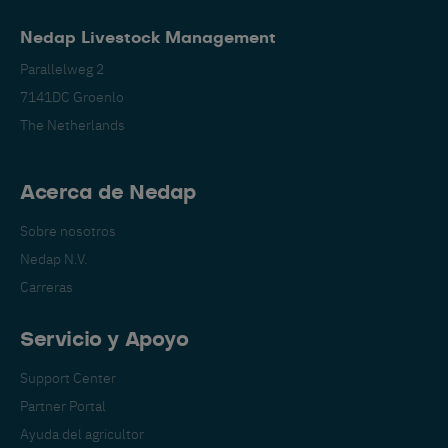
Nedap Livestock Management
Parallelweg 2
7141DC Groenlo
The Netherlands
Acerca de Nedap
Sobre nosotros
Nedap N.V.
Carreras
Servicio y Apoyo
Support Center
Partner Portal
Ayuda del agricultor