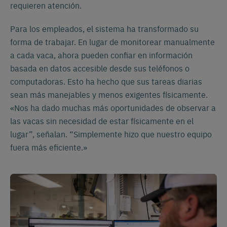
requieren atención.
Para los empleados, el sistema ha transformado su
forma de trabajar. En lugar de monitorear manualmente
a cada vaca, ahora pueden confiar en información
basada en datos accesible desde sus teléfonos o
computadoras. Esto ha hecho que sus tareas diarias
Cambia a tu idioma
sean más manejables y menos exigentes físicamente.
preferido
«Nos ha dado muchas más oportunidades de observar a
las vacas sin necesidad de estar físicamente en el
Vemos que estás visitando el sitio
lugar”, señalan. “Simplemente hizo que nuestro equipo
web en inglés. ¿Le gustaría cambiar a:
fuera más eficiente.»
Français
English
Español