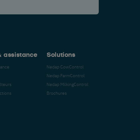
& assistance
Solutions
tance
Nedap CowControl
Nedap FarmControl
ulteurs
Nedap MilkingControl
uctions
Brochures