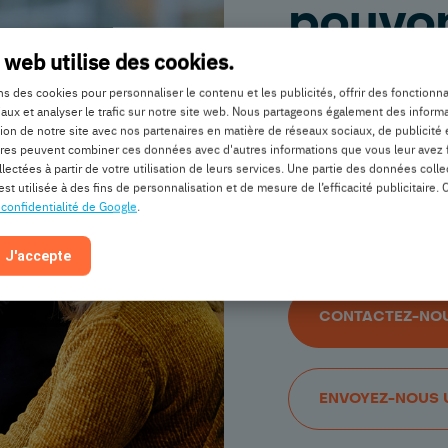
pouvo
 web utilise des cookies.
vous a
ns des cookies pour personnaliser le contenu et les publicités, offrir des fonctionna
aux et analyser le trafic sur notre site web. Nous partageons également des inform
ation de notre site avec nos partenaires en matière de réseaux sociaux, de publicité 
Avez-vous une ques
ires peuvent combiner ces données avec d'autres informations que vous leur avez 
intéressé à devenir
ollectées à partir de votre utilisation de leurs services. Une partie des données coll
est utilisée à des fins de personnalisation et de mesure de l’efficacité publicitaire. 
vous des suggestio
 confidentialité de Google
.
simplement nous dir
J'accepte
CONTACTEZ-NO
ENVOYEZ-NOUS 