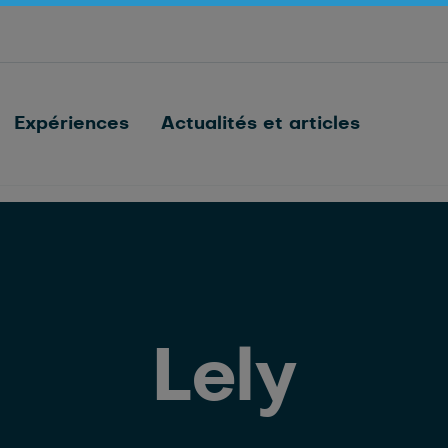
Connecter chaque vache
Nedap FarmControl
Expériences
Actualités et articles
Lely