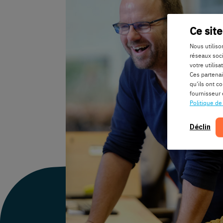
Ce site
Nous utiliso
réseaux soci
votre utilis
Ces partena
qu'ils ont c
fournisseur 
Politique de
Déclin