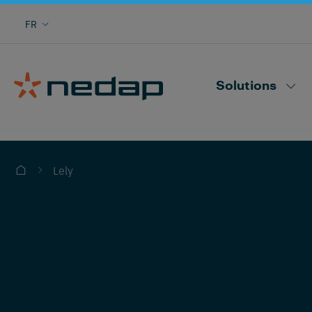
FR
Tout savoir sur chaque vache
Nedap CowControl
Solutions
Lely