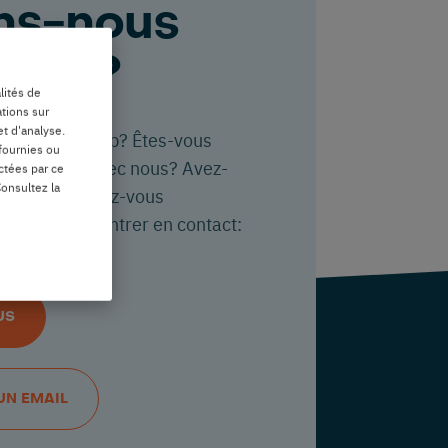
ns-nous
ider?
lités de
ations sur
et d'analyse.
tion sur Nedap? Êtes-vous
fournies ou
 partenaire avec nous? Avez-
ectées par ce
Consultez la
ns ou souhaitez-vous
e bonjour ? Entrer en contact:
US
UN EMAIL