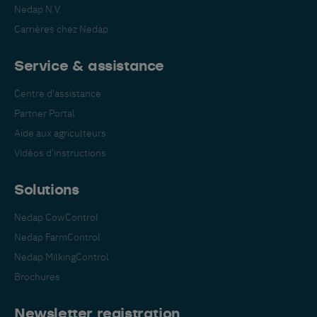
Nedap N.V.
Carrières chez Nedap
Service & assistance
Centre d'assistance
Partner Portal
Aide aux agriculteurs
Vidéos d'instructions
Solutions
Passez à votre langue
Nedap CowControl
préférée
Nedap FarmControl
Nous voyons que vous visitez le site
Nedap MilkingControl
anglais. Souhaitez-vous passer à :
Brochures
Newsletter registration