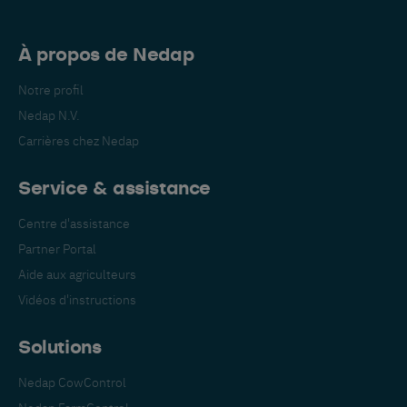
À propos de Nedap
Notre profil
Nedap N.V.
Carrières chez Nedap
Service & assistance
Centre d'assistance
Partner Portal
Aide aux agriculteurs
Vidéos d'instructions
Solutions
Nedap CowControl
Nedap FarmControl