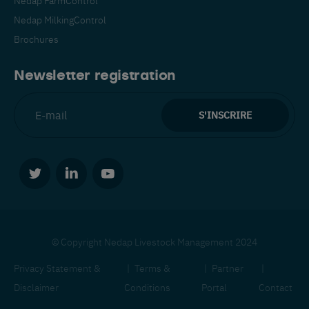
Nedap MilkingControl
Brochures
Newsletter registration
© Copyright Nedap Livestock Management 2024
Privacy Statement &
Terms &
Partner
Disclaimer
Conditions
Portal
Contact