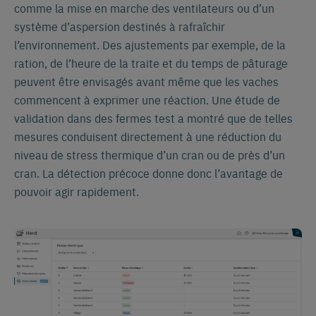
comme la mise en marche des ventilateurs ou d’un
système d’aspersion destinés à rafraîchir
l’environnement. Des ajustements par exemple, de la
ration, de l’heure de la traite et du temps de pâturage
peuvent être envisagés avant même que les vaches
Passez à votre langue
commencent à exprimer une réaction. Une étude de
préférée
validation dans des fermes test a montré que de telles
mesures conduisent directement à une réduction du
Nous voyons que vous visitez le site
niveau de stress thermique d’un cran ou de près d’un
anglais. Souhaitez-vous passer à :
cran. La détection précoce donne donc l’avantage de
pouvoir agir rapidement.
Español
English
Français