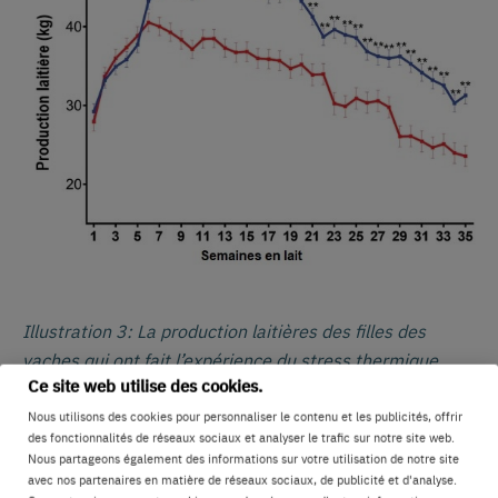
Illustration 3: La production laitières des filles des
vaches qui ont fait l’expérience du stress thermique
Ce site web utilise des cookies.
(Filles ST) est moindre en 1e, 2e et 3e lactation
(graphiques a, b et c, respectivement) que celles des
Nous utilisons des cookies pour personnaliser le contenu et les publicités, offrir
des fonctionnalités de réseaux sociaux et analyser le trafic sur notre site web.
filles des vaches qui n’ont pas connu de stress
Nous partageons également des informations sur votre utilisation de notre site
thermique (Filles épargnées).
Research by Laporta et al
avec nos partenaires en matière de réseaux sociaux, de publicité et d'analyse.