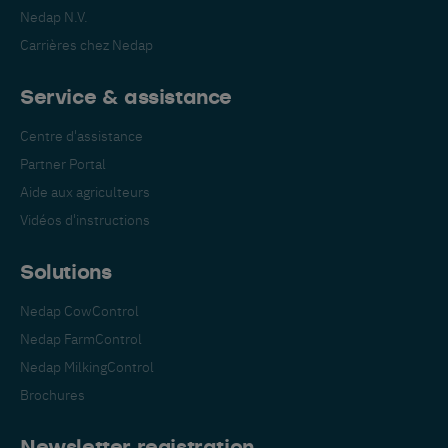
Nedap N.V.
Carrières chez Nedap
Service & assistance
Centre d'assistance
Partner Portal
Aide aux agriculteurs
Vidéos d'instructions
Solutions
Passez à votre langue
Nedap CowControl
préférée
Nedap FarmControl
Nous voyons que vous visitez le site
Nedap MilkingControl
anglais. Souhaitez-vous passer à :
Brochures
Newsletter registration