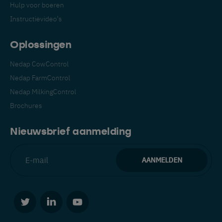
Hulp voor boeren
Instructievideo's
Oplossingen
Nedap CowControl
Nedap FarmControl
Nedap MilkingControl
Schakel over naar uw
Brochures
voorkeurstaal
Nieuwsbrief aanmelding
Wij zien dat u de Engelstalige website
bezoekt. Wilt u overschakelen naar:
Español
Français
Nederlands