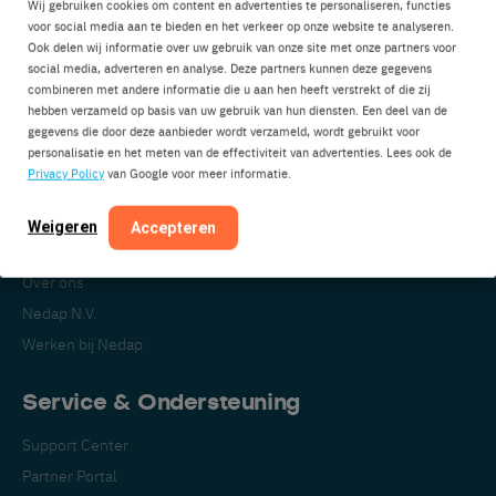
Wij gebruiken cookies om content en advertenties te personaliseren, functies
voor social media aan te bieden en het verkeer op onze website te analyseren.
Ook delen wij informatie over uw gebruik van onze site met onze partners voor
social media, adverteren en analyse. Deze partners kunnen deze gegevens
Nedap Livestock Management
combineren met andere informatie die u aan hen heeft verstrekt of die zij
Parallelweg 2
hebben verzameld op basis van uw gebruik van hun diensten. Een deel van de
7141DC Groenlo
gegevens die door deze aanbieder wordt verzameld, wordt gebruikt voor
personalisatie en het meten van de effectiviteit van advertenties. Lees ook de
Nederland
Privacy Policy
van Google voor meer informatie.
Weigeren
Accepteren
Over Nedap
Over ons
Nedap N.V.
Werken bij Nedap
Service & Ondersteuning
Support Center
Partner Portal