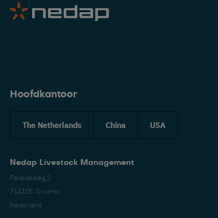
Hoofdkantoor
The Netherlands
China
USA
Nedap Livestock Management
Parallelweg 2
Neder
7141DC Groenlo
Nederland