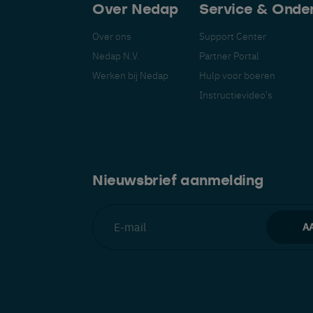
Over Nedap
Service & Onde
Over ons
Support Center
Nedap N.V.
Partner Portal
Werken bij Nedap
Hulp voor boeren
Instructievideo's
Schakel over naar uw voorkeurstaal
Wij zien dat u de Engelstalige website bezoekt. Wilt u
overschakelen naar:
Nieuwsbrief aanmelding
Español
Français
English
Deutsch
lands