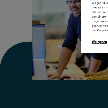
Wij gebruike
bieden en he
site met on
combineren m
uw gebruik 
gebruikt voo
van Google 
Weigeren