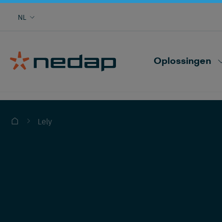
Koe monitoring met tocht, gezondheid,
NL
locatie, kuddeprestatie en meer
Nedap CowControl
Oplossingen
Lely