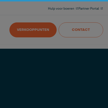
Melken opnieuw uitgevonden met de 100%
Hulp voor boeren
Partner Portal
freeflow en draadloze melkmeter
Nedap MilkingControl
VERKOOPPUNTEN
CONTACT