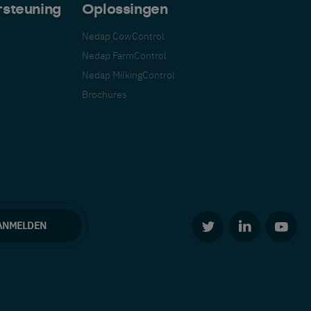
rsteuning
Oplossingen
Nedap CowControl
Nedap FarmControl
Nedap MilkingControl
Brochures