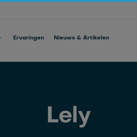
Optimaliseer processen met ID, voeren,
sorteren en koe monitoring
Nedap FarmControl
Ervaringen
Nieuws & Artikelen
Lely