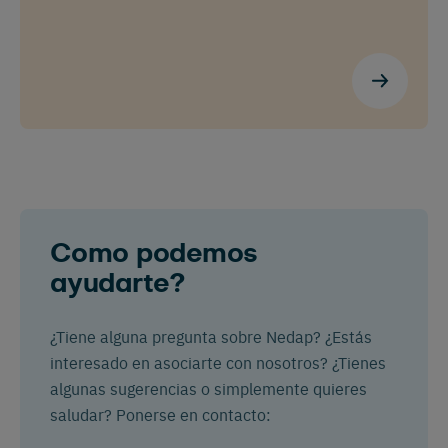
Vemos que estás visitando el sitio
web en inglés. ¿Le gustaría cambiar a:
Français
English
Español
Como podemos
Nederlands
Deutsch
ayudarte?
¿Tiene alguna pregunta sobre Nedap? ¿Estás
interesado en asociarte con nosotros? ¿Tienes
algunas sugerencias o simplemente quieres
saludar? Ponerse en contacto: