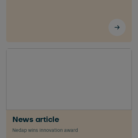
Cambia a tu idioma
News article
preferido
Nedap wins innovation award