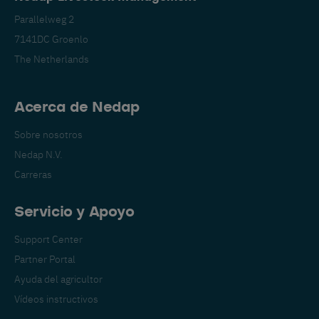
Parallelweg 2
7141DC Groenlo
The Netherlands
Acerca de Nedap
Sobre nosotros
Nedap N.V.
Carreras
Servicio y Apoyo
Support Center
Partner Portal
Ayuda del agricultor
Vídeos instructivos