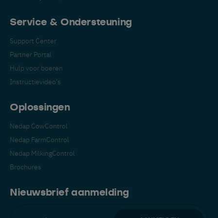
Service & Ondersteuning
Support Center
Partner Portal
Hulp voor boeren
Instructievideo's
Oplossingen
Nedap CowControl
Nedap FarmControl
Nedap MilkingControl
Brochures
Nieuwsbrief aanmelding