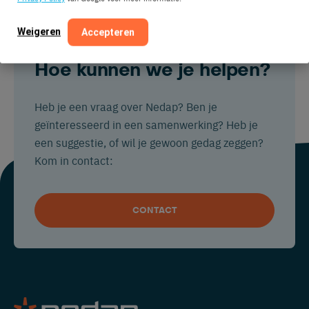
Weigeren
Accepteren
Hoe kunnen we je helpen?
Heb je een vraag over Nedap? Ben je
geïnteresseerd in een samenwerking? Heb je
een suggestie, of wil je gewoon gedag zeggen?
Kom in contact:
CONTACT