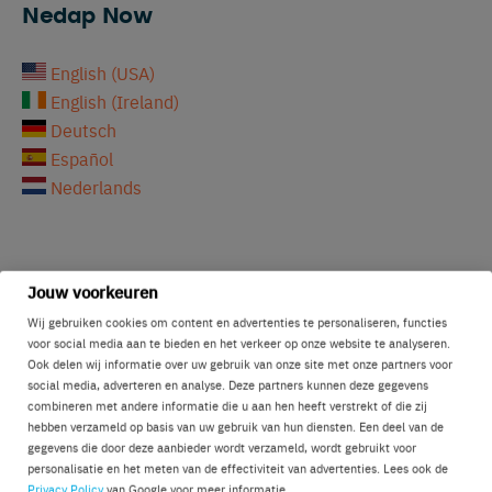
Nedap Now
English (USA)
English (Ireland)
Deutsch
Español
Nederlands
Jouw voorkeuren
Wij gebruiken cookies om content en advertenties te personaliseren, functies
Validation studies
voor social media aan te bieden en het verkeer op onze website te analyseren.
Ook delen wij informatie over uw gebruik van onze site met onze partners voor
social media, adverteren en analyse. Deze partners kunnen deze gegevens
Lincoln University: Nedap SmartTag Eating Accuracy
combineren met andere informatie die u aan hen heeft verstrekt of die zij
University of Kentucky: Comparing Nedap Heat
hebben verzameld op basis van uw gebruik van hun diensten. Een deel van de
Detection to visual observation
gegevens die door deze aanbieder wordt verzameld, wordt gebruikt voor
personalisatie en het meten van de effectiviteit van advertenties. Lees ook de
University of Kentucky: Nedap SmartTag Accuracy
Privacy Policy
van Google voor meer informatie.